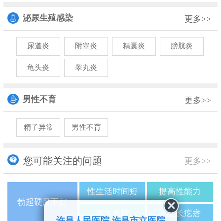
泌尿生殖感染
更多>>
尿道炎
附睾炎
精囊炎
膀胱炎
龟头炎
睾丸炎
男性不育
更多>>
精子异常
男性不育
您可能关注的问题
更多>>
性生活时间短
提高性能力
勃起硬度不好
睾丸疼痛
阴茎长疙瘩
许昌人民医院 许昌市立医院