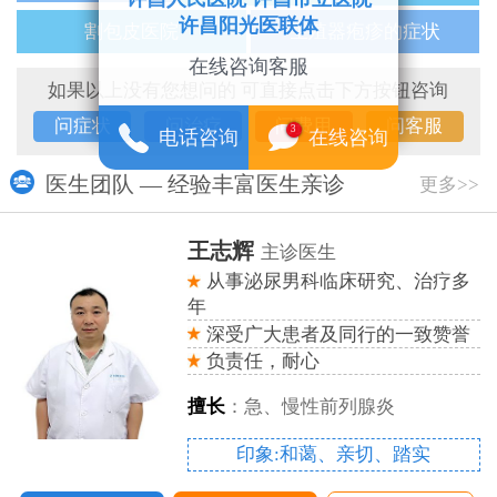
许昌阳光医联体
割包皮医院
生殖器疱疹的症状
在线咨询客服
如果以上没有您想问的 可直接点击下方按钮咨询
问症状
问治疗
问费用
问客服
3
电话咨询
在线咨询
医生团队 — 经验丰富医生亲诊
更多>>
王志辉
主诊医生
多
从事泌尿男科临床研究、治疗多
年
誉
深受广大患者及同行的一致赞誉
负责任，耐心
擅长
：急、慢性前列腺炎
印象:和蔼、亲切、踏实