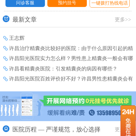
问诊客服
预约挂号
话
一键拨打热线电话
最新文章
更多>>
王志辉
许昌治疗精囊炎比较好的医院：由于什么原因引起的精
囊炎？
许昌阳光医院实力怎么样？男性患上精囊炎一般会有哪
些危害产生？
许昌看精囊炎医院：引发精囊炎的病因有哪些？
许昌阳光医院百姓评价好不好？许昌男性患精囊炎会有
哪些危害？
医院历程 — 严谨规范，放心选择
更多>>