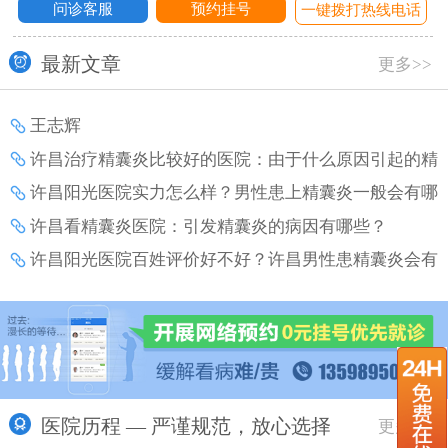
问诊客服
预约挂号
话
一键拨打热线电话
最新文章
更多>>
王志辉
许昌治疗精囊炎比较好的医院：由于什么原因引起的精
囊炎？
许昌阳光医院实力怎么样？男性患上精囊炎一般会有哪
些危害产生？
许昌看精囊炎医院：引发精囊炎的病因有哪些？
许昌阳光医院百姓评价好不好？许昌男性患精囊炎会有
哪些危害？
医院历程 — 严谨规范，放心选择
更多>>