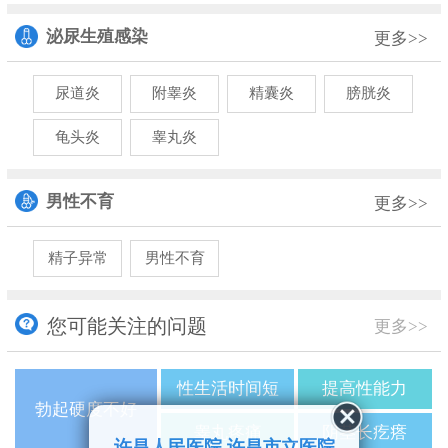
泌尿生殖感染
更多>>
尿道炎
附睾炎
精囊炎
膀胱炎
龟头炎
睾丸炎
男性不育
更多>>
精子异常
男性不育
您可能关注的问题
更多>>
性生活时间短
提高性能力
勃起硬度不好
睾丸疼痛
阴茎长疙瘩
许昌人民医院 许昌市立医院