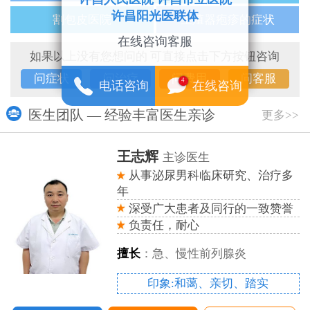
许昌阳光医联体
割包皮医院
生殖器疱疹的症状
在线咨询客服
如果以上没有您想问的 可直接点击下方按钮咨询
问症状
问治疗
问费用
问客服
4
电话咨询
在线咨询
医生团队 — 经验丰富医生亲诊
更多>>
王志辉
主诊医生
多
从事泌尿男科临床研究、治疗多
年
誉
深受广大患者及同行的一致赞誉
负责任，耐心
擅长
：急、慢性前列腺炎
印象:和蔼、亲切、踏实